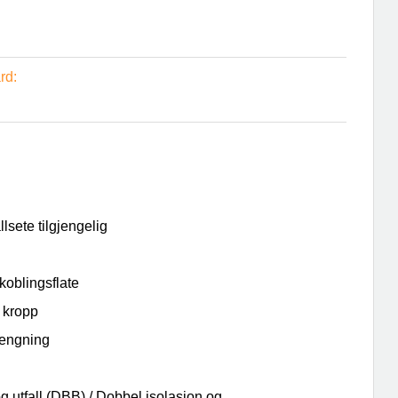
rd:
lsete tilgjengelig
oblingsflate
t kropp
tengning
 utfall (DBB) / Dobbel isolasjon og