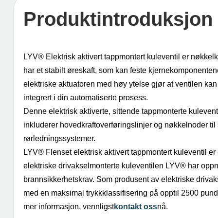
Produktintroduksjon
LYV®️ Elektrisk aktivert tappmontert kuleventil er nøkkel
har et stabilt øreskaft, som kan feste kjernekomponentene 
elektriske aktuatoren med høy ytelse gjør at ventilen kan
integrert i din automatiserte prosess.
Denne elektrisk aktiverte, sittende tappmonterte kulevent
inkluderer hovedkraftoverføringslinjer og nøkkelnoder til 
rørledningssystemer.
LYV®️ Flenset elektrisk aktivert tappmontert kuleventi
elektriske drivakselmonterte kuleventilen LYV®️ har oppn
brannsikkerhetskrav. Som produsent av elektriske drivakse
med en maksimal trykkklassifisering på opptil 2500 pund. I
mer informasjon, vennligst
kontakt oss
nå.