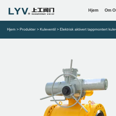
Hjem
Om O
Hjem
>
Produkter
>
Kuleventil
> Elektrisk aktivert tappmontert kulev