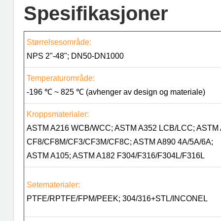
Spesifikasjoner
Størrelsesområde:
NPS 2"-48"; DN50-DN1000
Temperaturområde:
-196 ℃ ~ 825 ℃ (avhenger av design og materiale)
Kroppsmaterialer:
ASTM A216 WCB/WCC; ASTM A352 LCB/LCC; ASTM 
CF8/CF8M/CF3/CF3M/CF8C; ASTM A890 4A/5A/6A;
ASTM A105; ASTM A182 F304/F316/F304L/F316L
Setematerialer:
PTFE/RPTFE/FPM/PEEK; 304/316+STL/INCONEL