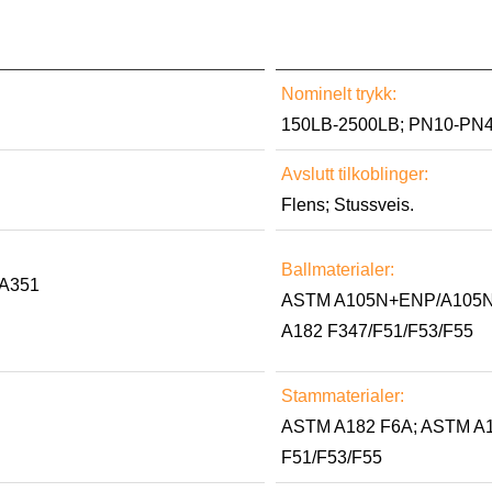
Nominelt trykk:
150LB-2500LB; PN10-PN
Avslutt tilkoblinger:
Flens; Stussveis.
Ballmaterialer:
A351
ASTM A105N+ENP/A105N+
A182 F347/F51/F53/F55
Stammaterialer:
ASTM A182 F6A; ASTM A1
F51/F53/F55