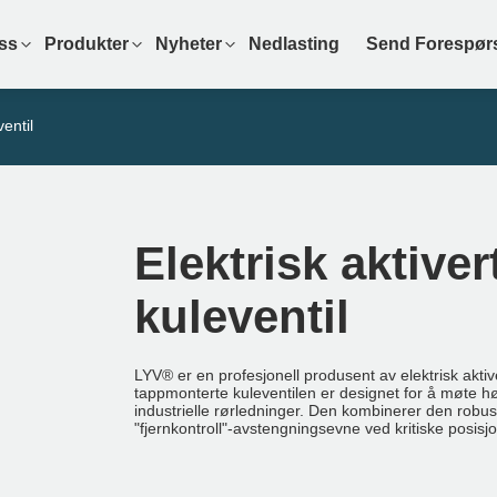
ss
Produkter
Nyheter
Nedlasting
Send Forespør
entil
Elektrisk aktive
kuleventil
LYV® er en profesjonell produsent av elektrisk aktive
tappmonterte kuleventilen er designet for å møte høy
industrielle rørledninger. Den kombinerer den robuste 
"fjernkontroll"-avstengningsevne ved kritiske posisjo