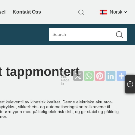
sel
Kontakt Oss
Norsk‎
rt tappmontert
X
WhatsApp
Pinterest
LinkedIn
Sha
rt kuleventil av kinesisk kvalitet. Denne elektriske aktuator-
trykks-, sikkerhets- og automatiseringskontrollkravene til
øretypen med pålitelig elektrisk drift, og gir stabil og pålitelig
ner.