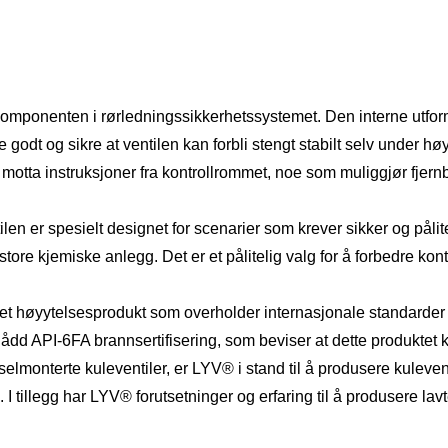
komponenten i rørledningssikkerhetssystemet. Den interne utformi
godt og sikre at ventilen kan forbli stengt stabilt selv under høy
 motta instruksjoner fra kontrollrommet, noe som muliggjør fjern
ilen er spesielt designet for scenarier som krever sikker og påli
store kjemiske anlegg. Det er et pålitelig valg for å forbedre kon
l er et høyytelsesprodukt som overholder internasjonale standa
ådd API-6FA brannsertifisering, som beviser at dette produktet 
lmonterte kuleventiler, er LYV®️ i stand til å produsere kulevent
 tillegg har LYV®️ forutsetninger og erfaring til å produsere lav