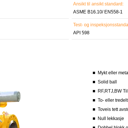
Ansikt til ansikt standard:
ASME B16.10/ EN558-1
Test- og inspeksjonsstanda
API 598
■ Mykt eller metal
■ Solid ball
■ RF,RTJ,BW Tilk
■ To- eller tredel
■ Toveis tett avs
■ Null lekkasje
■ Dobbel blokk og