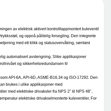
ngen av elektrisk aktivert kontrolltappmontert kuleventil
trykksstøt, og oppnå pålitelig forsegling. Den integrerte
betjening med ett klikk og statusovervåking, sømløst
telig automatisert avstengning. Slike applikasjoner
trollnivået og sikkerhetsredundansen til
rder som API-6A, API-6D, ASME-B16.34 og ISO-17292. Den
kan brukes i ulike applikasjoner med
iler med elektriske drivaksler fra NPS 2" til NPS 48",
temperatur elektriske drivakselmonterte kuleventiler. For