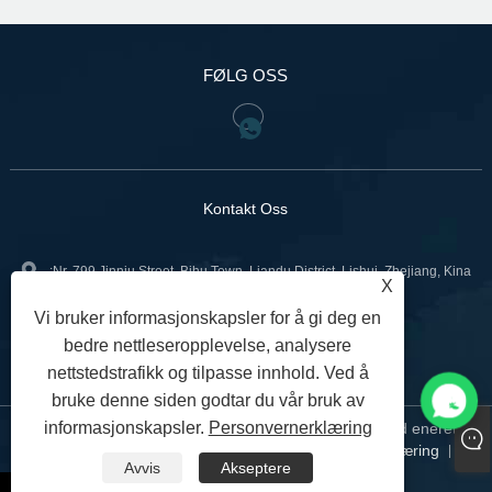
FØLG OSS
Kontakt Oss
:Nr. 799 Jinniu Street, Bihu Town, Liandu District, Lishui, Zhejiang, Kina
X
+86-18967740566
Tlf:
Vi bruker informasjonskapsler for å gi deg en
bedre nettleseropplevelse, analysere
sales02@gntvalve.com
:
nettstedstrafikk og tilpasse innhold. Ved å
bruke denne siden godtar du vår bruk av
informasjonskapsler.
Personvernerklæring
Copyright © 2024 Zhejiang Liangyi Valve Co., Ltd. Med enerett.
Links
Sitemap
RSS
XML
Personvernerklæring
|
|
|
|
|
Avvis
Akseptere