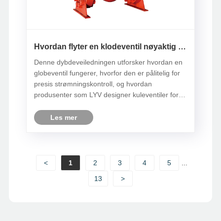
Hvordan flyter en klodeventil nøyaktig i
industrielle systemer
Denne dybdeveiledningen utforsker hvordan en
globeventil fungerer, hvorfor den er pålitelig for
presis strømningskontroll, og hvordan
produsenter som LYV designer kuleventiler for å
møte krevende industrielle standarder. Denne
artikkelen dekker struktur, arbeidsprinsipper,
Les mer
fordeler, applikasjoner, u......
<
1
2
3
4
5
...
13
>