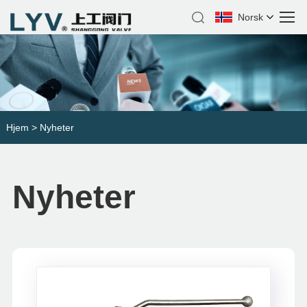
Norsk‎
Hjem
>
Nyheter
Nyheter