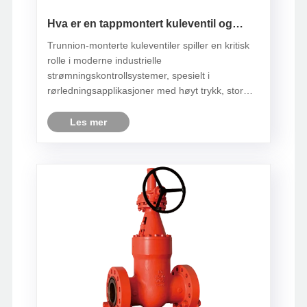
Hva er en tappmontert kuleventil og
hvorfor spiller den noen rolle i industriell
Trunnion-monterte kuleventiler spiller en kritisk
strømningskontroll?
rolle i moderne industrielle
strømningskontrollsystemer, spesielt i
rørledningsapplikasjoner med høyt trykk, stor
diameter og langdistanse. Sammenlignet med
flytende kuleventiler tilbyr denne ventiltypen
Les mer
overlegen stabilitet, redusert driftsmoment
og......