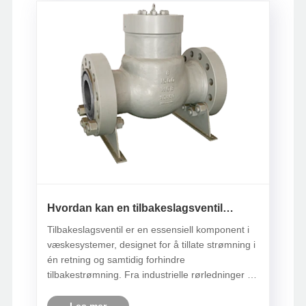
Hvordan kan en tilbakeslagsventil
forbedre væskesystemets effektivitet?
Tilbakeslagsventil er en essensiell komponent i
væskesystemer, designet for å tillate strømning i
én retning og samtidig forhindre
tilbakestrømning. Fra industrielle rørledninger til
vannsystemer i boliger sørger
tilbakeslagsventiler for jevn drift, reduserer
Les mer