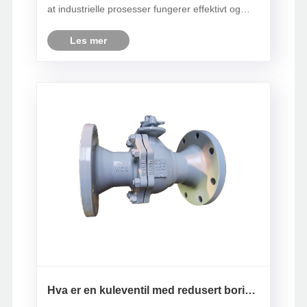
at industrielle prosesser fungerer effektivt og
sikkert. Selskaper som Zhejiang Liangyi Valve
Co., Ltd. spesialiserer seg på å produsere
Les mer
høykvali......
Hva er en kuleventil med redusert boring
og hvorfor er den mye brukt?