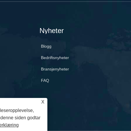
Nyheter
Blogg
Bedriftsnyheter
Bransjenyheter
FAQ
X
tleseropplevelse,
e denne siden godtar
erklæring