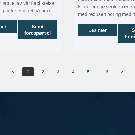
 støttet av vår forpliktelse
Kina. Denne ventilen er en
 og fortreffelighet. Vi bruker
med redusert boring med h
 produksjonsprosesser og
spesielt designet for presis
itetskontroll for å sikre at
mer
Send
av små strømningshastighe
Les mer
S
forespørsel
 oppfyller eller overgår
fore
Denne kuleventilen med r
andarder. Våre ventiler er
port oppnår mer presis reg
onell kvalitet, og overgår
avstengning av væsker gj
rodukter i bransjen når det
unik struktur der kulens di
ldbarhet, ytelse og
mindre enn rørets. Den ko
t.
<
1
2
3
4
5
...
6
>
fordelen med rask åpning 
av kuleventiler med kontrol
nåleventiler, og er en uun
nøkkelkomponent i instrum
målere, eksperimentelle e
finkjemiske prosesser.