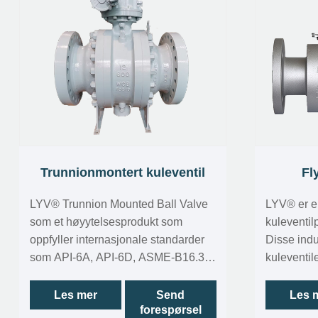
Trunnionmontert kuleventil
Fl
LYV®️ Trunnion Mounted Ball Valve
LYV® er e
som et høyytelsesprodukt som
kuleventil
oppfyller internasjonale standarder
Disse indu
som API-6A, API-6D, ASME-B16.34,
kuleventi
ISO-17292 og mer. LYV®️ Trunnion
automatisk
Mounted Ball Valve har oppnådd
væskenivå
Les mer
Send
Les 
forespørsel
API-6FA brannsertifisering, som
kuleventil