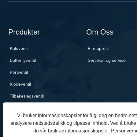
vannbehandling.
Produkter
Om Oss
Kuleventil
Firmaprofil
Butterflyventil
Sertifikat og service
Portventil
Klodeventil
Tilbakeslagsventil
Vi bruker informasjonskapsler for å gi deg en bedre net
analysere nettstedstrafikk og tilpasse innhold. Ved å bruk
du vår bruk av informasjonskapsler.
Personvern