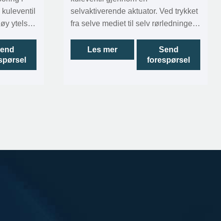
 kuleventil
selvaktiverende aktuator. Ved trykket
øy ytelse
fra selve mediet til selv rørledningen
 kontroll
for å aktivere ventil åpen og lukke.
ter.
Produktet bruker naturgass direkte
end
Les mer
Send
spørsel
forespørsel
edusert
inne i rørledningen som luftforsyning
ulering og
av pneumatisk. Hele systemdesignet
ennom en
for høyt trykk. Gjennom
ameter er
luftforsyningsfiltreringsprosess uten
mbinerer
dekompresjon.
og lukking
levnen til
nværlig
enter og
nheter og