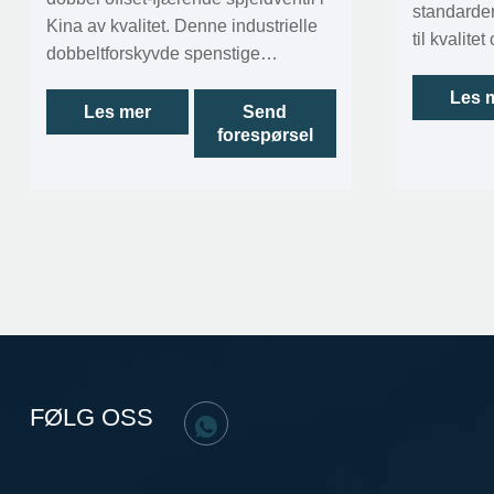
standarder,
Kina av kvalitet. Denne industrielle
til kvalitet
dobbeltforskyvde spenstige
avanserte
spjeldventilen har en dobbel forspent
streng kval
Les 
design, som kan redusere
Les mer
Send
hver ventil
forespørsel
overdreven kompresjon og slitasje
industrist
på tetningskomponentene, og
av eksepsj
dermed forlenge levetiden.
lignende p
Nikkellegeringsbelegget på
gjelder ho
ventilsetets overflate gir en lavere
pålitelighe
friksjonskoeffisient under åpning og
lukking. Denne høyytelses doble
forskyvningsfjærende spjeldventilen
tilbyr en effektiv løsning for
bruksområder som krever lang
levetid, lite vedlikehold og pålitelig
FØLG OSS
forsegling, og er spesielt egnet for
industrier som kjemisk, kraft- og