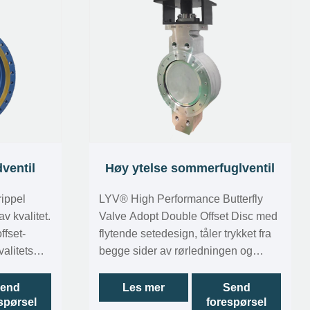
dventil
Høy ytelse sommerfuglventil
rippel
LYV® High Performance Butterfly
av kvalitet.
Valve Adopt Double Offset Disc med
ffset-
flytende setedesign, tåler trykket fra
alitets
begge sider av rørledningen og
tningsring,
holder sin utmerkede tetningsytelse.
rukes
LYV®️ Høy ytelse sommerfuglventiler
end
Les mer
Send
spørsel
forespørsel
er tilgjengelige for skive-, flens- og