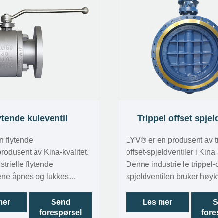
ytende kuleventil
Trippel offset spjel
n flytende
LYV®️ er en produsent av t
produsent av Kina-kvalitet.
offset-spjeldventiler i Kina 
strielle flytende
Denne industrielle trippel-o
lene åpnes og lukkes
spjeldventilen bruker høykv
 i henhold til endringer i
metall- og grafitt-flerlagste
et. Denne flytende
som gjør at ventilen kan b
mer
Send
Les mer
S
forespørsel
fore
en kontrollerer åpning og
under høyt trykk og høye