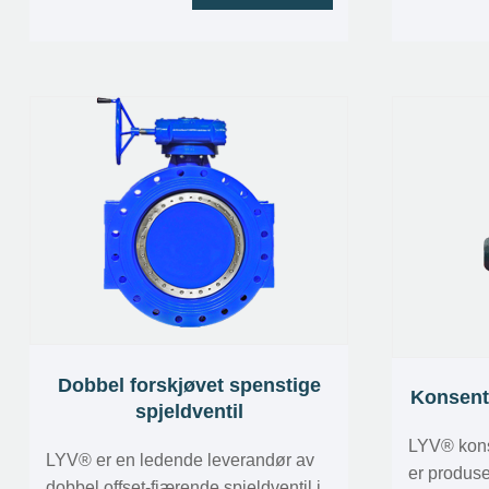
beviser at produktet har kapasitet til å
lukking av
bruke for forskjellige brannsikre
og senking
forespurte applikasjoner. LYV®️ som
for anled
produsent for å produsere
oppretthol
trunnionmontert kuleventil kan
eksempel 
produsere NPS 2 ”til NPS 48”
andre van
trunnionmontert kuleventil, kan
maksimal trykkvurdering nå til 2500
pund. Videre har LYV®️ forhold og
erfaring til å produsere
trunnionmontert kuleventil med lav
temperatur. Kontakt salget vårt for
mer informasjon.
Dobbel forskjøvet spenstige
Konsent
spjeldventil
LYV® kons
LYV®️ er en ledende leverandør av
er produse
dobbel offset-fjærende spjeldventil i