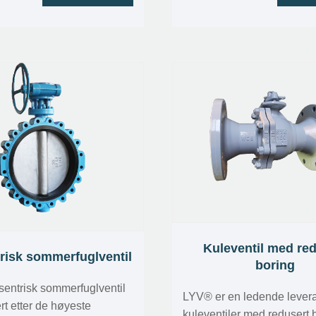
 ventilen gjennom løfting
temperaturforhold. Den ka
 av flytekulen, og er egnet
pålitelig tetning og lang le
ninger der væskenivået må
vanskelige arbeidsforhold
des automatisk, for
gjør trippel eksentrisk
vanntanker, bassenger og
sommerfuglventil til det fo
nlagringssystemer.
alternativet til tradisjonelle
industrielle systemer.
Kuleventil med re
risk sommerfuglventil
boring
entrisk sommerfuglventil
LYV® er en ledende lever
rt etter de høyeste
kuleventiler med redusert b