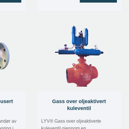
n oppnå
lug -stilende tilkoblinger.
vetid under
, noe som
retrukne
dusert
Gass over oljeaktivert
kuleventil
andør av
LYV®️ Gass over oljeaktiverte
oring i
kuleventil gjennom en